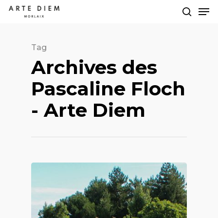
Tag
Hit enter to search or ESC to close
Archives des
Pascaline Floch
- Arte Diem