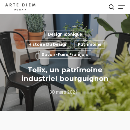
Design Iconique
Hit enter to search or ESC to close
Histoire Du Design
Patrimoine
Savoir-Faire Français
Tolix, un patrimoine
industriel bourguignon
30 mars 2021