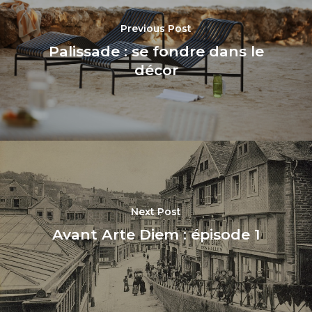
Previous Post
Palissade : se fondre dans le
décor
Next Post
Avant Arte Diem : épisode 1