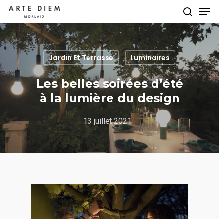
Jardin Et Terrasse
Luminaires
Hit enter to search or ESC to close
Les belles soirées d’été
à la lumière du design
13 juillet 2021